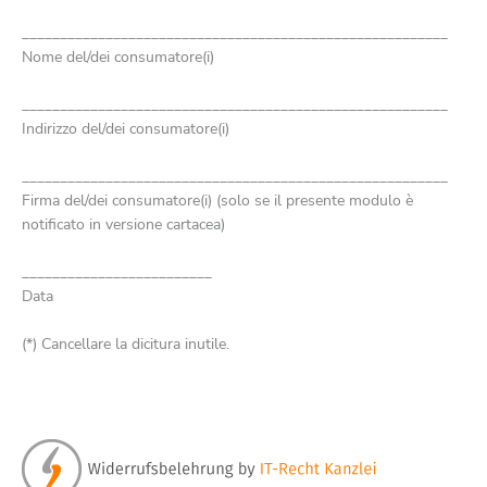
________________________________________________________
Nome del/dei consumatore(i)
________________________________________________________
Indirizzo del/dei consumatore(i)
________________________________________________________
Firma del/dei consumatore(i) (solo se il presente modulo è
notificato in versione cartacea)
_________________________
Data
(*) Cancellare la dicitura inutile.