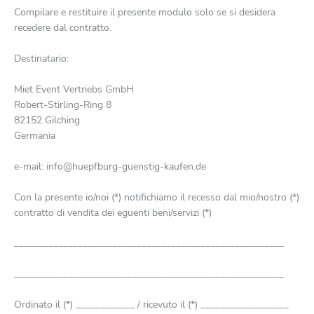
Compilare e restituire il presente modulo solo se si desidera
recedere dal contratto.
Destinatario:
Miet Event Vertriebs GmbH
Robert-Stirling-Ring 8
82152 Gilching
Germania
e-mail: info@huepfburg-guenstig-kaufen.de
Con la presente io/noi (*) notifichiamo il recesso dal mio/nostro (*)
contratto di vendita dei eguenti beni/servizi (*)
_______________________________________________________
_______________________________________________________
Ordinato il (*) ____________ / ricevuto il (*) __________________