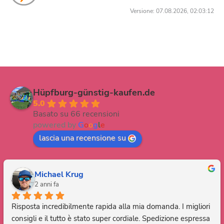
Versione: 07.08.2026, 02:03:12
Hüpfburg-günstig-kaufen.de
5.0
Basato su 66 recensioni
powered by
G
o
o
g
l
e
lascia una recensione su
Michael Krug
2 anni fa
Risposta incredibilmente rapida alla mia domanda. I migliori 
consigli e il tutto è stato super cordiale. Spedizione espressa 