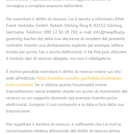
consegna a completa evasione dell’ordine.
Per esercitare il diritto di recesso, Lei è tenuto a informarci (Miet
Event Vertriebs GmbH, Robert-Stirling-Ring 8, 82152 Gilching,
Germania, Telefono: 089 12 50 18 700, e-mail: info@huepfburg-
guenstig-kaufen.de) della sua decisione di recedere dal presente
contratto tramite una dichiarazione esplicita (ad esempio lettera
inviata per posta, fax o posta elettronica). A tal fine può utilizzare
il modulo tipo di recesso allegato, ma non è obbligatorio.
È inoltre possibile esercitare il diritto di recesso online sul sito
web all'indirizzo
https://vendita-castello-gonfiabile.it
/withdraw-
from-contract
/
. Se si utilizza questa funzionalità online,
trasmetteremo senza indebito ritardo un avviso di ricevimento del
recesso su un supporto durevole (ad esempio tramite posta
elettronica), compresi il suo contenuto e la data e l’ora della sua
trasmissione.
Per rispettare il termine di recesso, è sufficiente che Lei invii la
comunicazione relativa all’esercizio del diritto di recesso prima