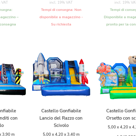
% VAT
incl. 19% VAT
incl. 19% VA
nsegna:
Tempi di consegna:
Non
Tempi di conse
magazzino –
disponibile a magazzino -
Disponibile a maga
 consegna
Su richiesta
pronto per la co
nfiabile
Castello Gonfiabile
Castello Gonfi
nditi con
Lancio del Razzo con
Orsetto con sc
lo
Scivolo
5,00 x 4,20 x 4
x 3,90 m
5,00 x 4,20 x 3,40 m