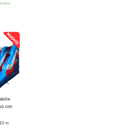
nsegna
abile
so con
,10 m