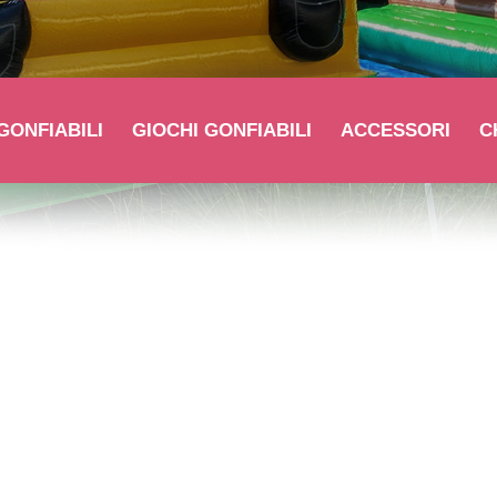
GONFIABILI
GIOCHI GONFIABILI
ACCESSORI
C
Scivoli Gonfiabili