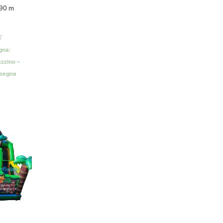
,90 m
T
gna:
zzino –
nsegna