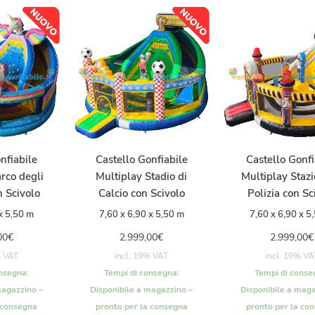
nfiabile
Castello Gonfiabile
Castello Gonfi
rco degli
Multiplay Stadio di
Multiplay Stazi
n Scivolo
Calcio con Scivolo
Polizia con Sc
x 5,50 m
7,60 x 6,90 x 5,50 m
7,60 x 6,90 x 5
00
€
2.999,00
€
2.999,00
€
% VAT
incl. 19% VAT
incl. 19% VA
nsegna:
Tempi di consegna:
Tempi di conse
magazzino –
Disponibile a magazzino –
Disponibile a maga
 consegna
pronto per la consegna
pronto per la co