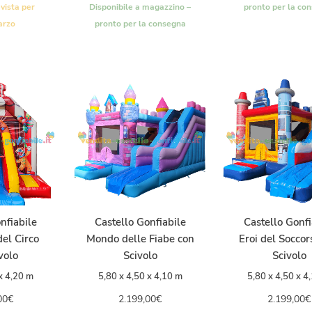
vista per
Disponibile a magazzino –
pronto per la co
arzo
pronto per la consegna
nfiabile
Castello Gonfiabile
Castello Gonfi
del Circo
Mondo delle Fiabe con
Eroi del Soccor
volo
Scivolo
Scivolo
x 4,20 m
5,80 x 4,50 x 4,10 m
5,80 x 4,50 x 4
00
€
2.199,00
€
2.199,00
€