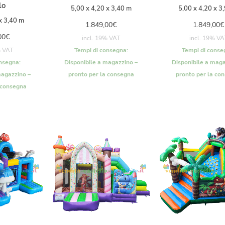
lo
5,00 x 4,20 x 3,40 m
5,00 x 4,20 x 3
x 3,40 m
1.849,00
€
1.849,00
€
00
€
incl. 19% VAT
incl. 19% VA
% VAT
Tempi di consegna:
Tempi di conse
nsegna:
Disponibile a magazzino –
Disponibile a maga
magazzino –
pronto per la consegna
pronto per la co
 consegna