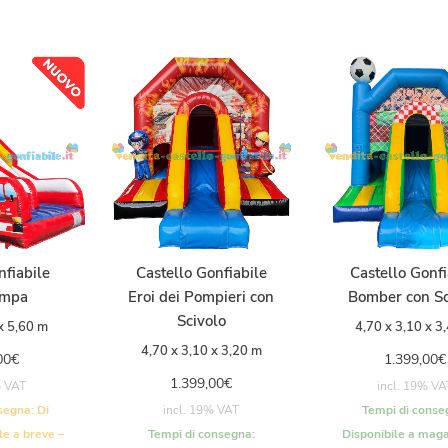
nfiabile
Castello Gonfiabile
Castello Gonfi
ompa
Eroi dei Pompieri con
Bomber con Sc
Scivolo
x 5,60 m
4,70 x 3,10 x 3
4,70 x 3,10 x 3,20 m
00
€
1.399,00
€
1.399,00
€
% VAT
incl. 19% VA
nsegna:
Di
incl. 19% VAT
Tempi di conse
le a breve –
Tempi di consegna:
Disponibile a maga