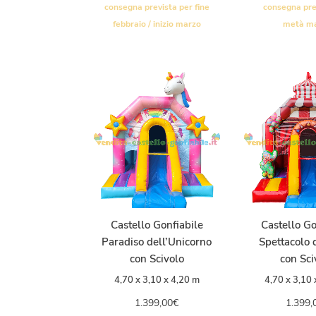
consegna prevista per fine
consegna pre
febbraio / inizio marzo
metà m
Castello Gonfiabile
Castello Go
Paradiso dell’Unicorno
Spettacolo 
con Scivolo
con Sci
4,70 x 3,10 x 4,20 m
4,70 x 3,10 
1.399,00
€
1.399,