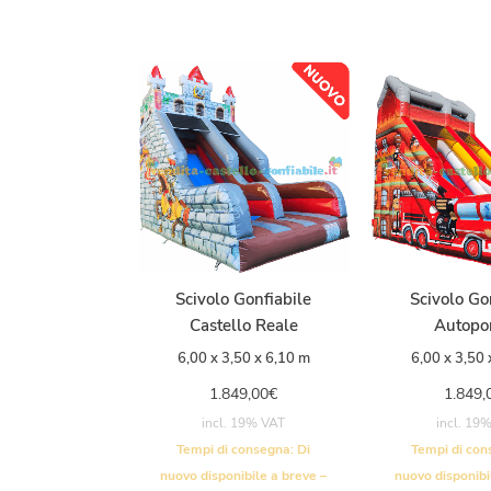
Scivolo Gonfiabile
Scivolo Go
Castello Reale
Autop
6,00 x 3,50 x 6,10 m
6,00 x 3,50 
1.849,00
€
1.849,
incl. 19% VAT
incl. 19
Tempi di consegna:
Di
Tempi di co
nuovo disponibile a breve –
nuovo disponibi