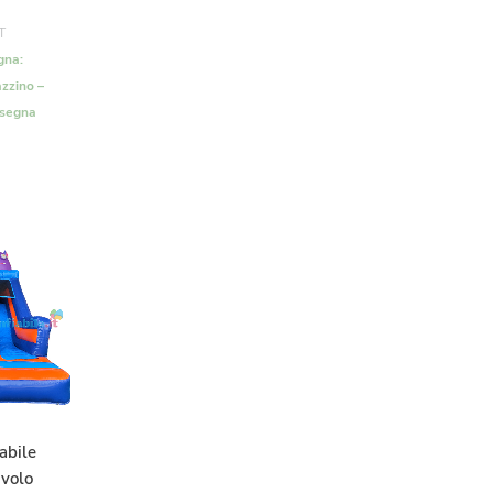
T
gna:
zzino –
nsegna
abile
ivolo