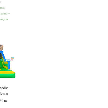
T
gna:
zzino –
nsegna
abile
ivolo
,30 m