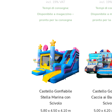
incl. 19% VAT
incl. 19
Tempi di consegna:
Tempi di co
Disponibile a magazzino –
Disponibile a 
pronto per la consegna
pronto per la
Castello Gonfiabile
Castello Go
Stella Marina con
Caccia ai Ba
Scivolo
Scivo
5,80 x 4,50 x 4,10 m
5,00 x 4,20 