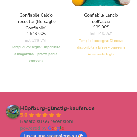
Gonfiabile Calcio
Gonfiabile Lancio
freccette (Bersaglio
dell’ascia
999,00
€
Gonfiabile)
1.549,00
€
incl. 19% VAT
incl. 19% VAT
Tempi di consegna:
Di nuovo
Tempi di consegna:
Disponibile
disponibile a breve – consegna
a magazzino – pronto per la
circa a metà luglio
consegna
Hüpfburg-günstig-kaufen.de
5.0
Basato su 66 recensioni
powered by
G
o
o
g
l
e
lascia una recensione su