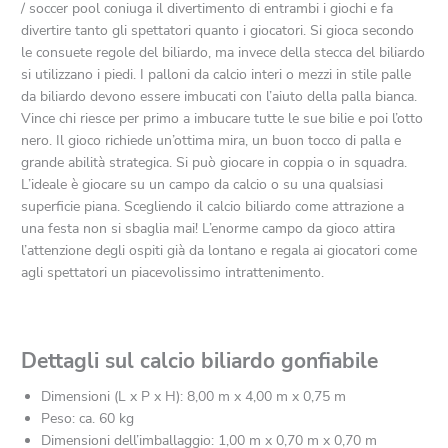
/ soccer pool coniuga il divertimento di entrambi i giochi e fa
divertire tanto gli spettatori quanto i giocatori. Si gioca secondo
le consuete regole del biliardo, ma invece della stecca del biliardo
si utilizzano i piedi. I palloni da calcio interi o mezzi in stile palle
da biliardo devono essere imbucati con l’aiuto della palla bianca.
Vince chi riesce per primo a imbucare tutte le sue bilie e poi l’otto
nero. Il gioco richiede un’ottima mira, un buon tocco di palla e
grande abilità strategica. Si può giocare in coppia o in squadra.
L’ideale è giocare su un campo da calcio o su una qualsiasi
superficie piana. Scegliendo il calcio biliardo come attrazione a
una festa non si sbaglia mai! L’enorme campo da gioco attira
l’attenzione degli ospiti già da lontano e regala ai giocatori come
agli spettatori un piacevolissimo intrattenimento.
Dettagli sul calcio biliardo gonfiabile
Dimensioni (L x P x H): 8,00 m x 4,00 m x 0,75 m
Peso: ca. 60 kg
Dimensioni dell’imballaggio: 1,00 m x 0,70 m x 0,70 m