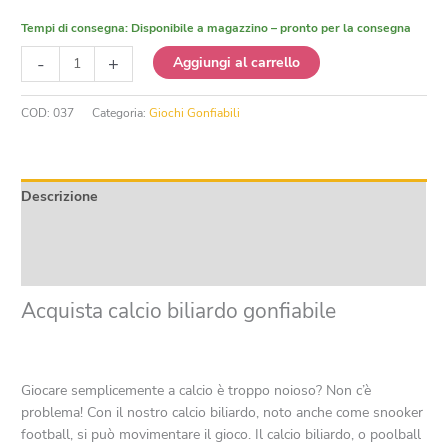
Tempi di consegna:
Disponibile a magazzino – pronto per la consegna
Calcio
-
+
Aggiungi al carrello
biliardo
gonfiabile
COD:
037
Categoria:
Giochi Gonfiabili
quantità
Descrizione
Informazioni aggiuntive
Recensioni (0)
Acquista calcio biliardo gonfiabile
Giocare semplicemente a calcio è troppo noioso? Non c’è
problema! Con il nostro calcio biliardo, noto anche come snooker
football, si può movimentare il gioco. Il calcio biliardo, o poolball