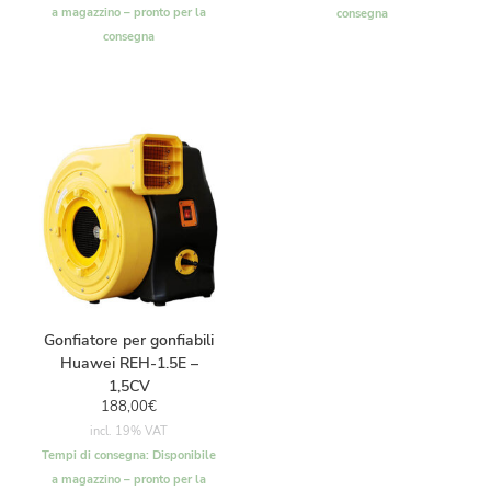
a magazzino – pronto per la
consegna
consegna
Gonfiatore per gonfiabili
Huawei REH-1.5E –
1,5CV
188,00
€
incl. 19% VAT
Tempi di consegna:
Disponibile
a magazzino – pronto per la