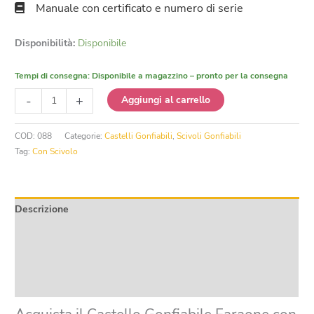
Manuale con certificato e numero di serie
Disponibilità:
Disponibile
Tempi di consegna:
Disponibile a magazzino – pronto per la consegna
Castello
-
+
Aggiungi al carrello
Gonfiabile
Faraone
COD:
088
Categorie:
Castelli Gonfiabili
,
Scivoli Gonfiabili
con
Tag:
Con Scivolo
Scivolo
quantità
Descrizione
Informazioni aggiuntive
Product safety
Recensioni (0)