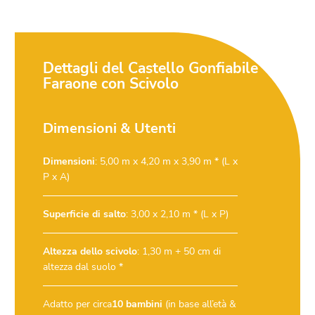
Dettagli del Castello Gonfiabile
Faraone con Scivolo
Dimensioni & Utenti
Dimensioni
: 5,00 m x 4,20 m x 3,90 m * (L x
P x A)
Superficie di salto
: 3,00 x 2,10 m * (L x P)
Altezza dello scivolo
: 1,30 m + 50 cm di
altezza dal suolo *
Adatto per circa
10 bambini
(in base all’età &