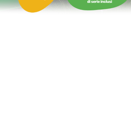
Castello Gonfiabile Faraone con Scivolo