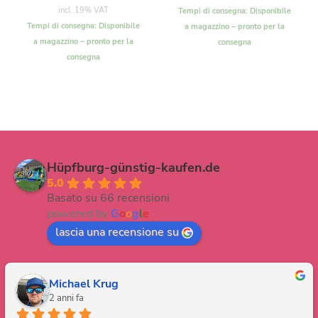
incl. 19% VAT
Tempi di consegna:
Disponibile
Tempi di consegna:
Disponibile
a magazzino – pronto per la
a magazzino – pronto per la
consegna
consegna
Hüpfburg-günstig-kaufen.de
5.0
Basato su 66 recensioni
powered by
G
o
o
g
l
e
lascia una recensione su
Michael Krug
2 anni fa