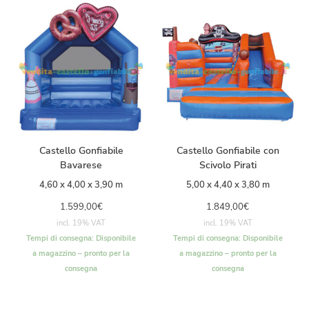
Castello Gonfiabile
Castello Gonfiabile con
Bavarese
Scivolo Pirati
4,60 x 4,00 x 3,90 m
5,00 x 4,40 x 3,80 m
1.599,00
€
1.849,00
€
incl. 19% VAT
incl. 19% VAT
Tempi di consegna:
Disponibile
Tempi di consegna:
Disponibile
a magazzino – pronto per la
a magazzino – pronto per la
consegna
consegna