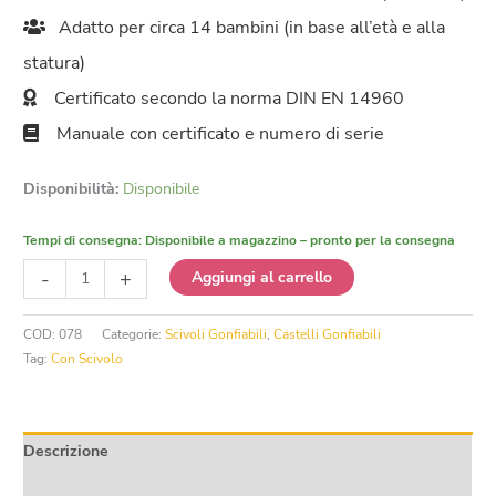
Adatto per circa 14 bambini (in base all’età e alla
statura)
Certificato secondo la norma DIN EN 14960
Manuale con certificato e numero di serie
Disponibilità:
Disponibile
Tempi di consegna:
Disponibile a magazzino – pronto per la consegna
Castello
-
+
Aggiungi al carrello
Gonfiabile
con
COD:
078
Categorie:
Scivoli Gonfiabili
,
Castelli Gonfiabili
Scivolo
Tag:
Con Scivolo
Multiplay
Fortezza
del
Cavaliere
Descrizione
quantità
Informazioni aggiuntive