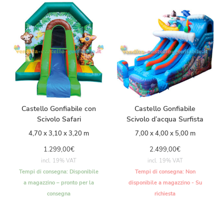
Castello Gonfiabile con
Castello Gonfiabile
Scivolo Safari
Scivolo d’acqua Surfista
4,70 x 3,10 x 3,20 m
7,00 x 4,00 x 5,00 m
1.299,00
€
2.499,00
€
incl. 19% VAT
incl. 19% VAT
Tempi di consegna:
Disponibile
Tempi di consegna:
Non
a magazzino – pronto per la
disponibile a magazzino - Su
consegna
richiesta