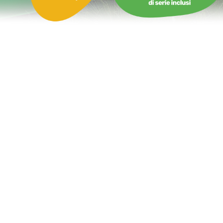
Castello Gonfiabile con Scivolo Multiplay Fortezza del Cavaliere