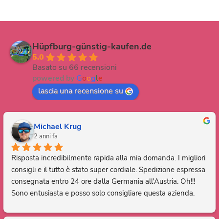
Hüpfburg-günstig-kaufen.de
5.0
Basato su 66 recensioni
powered by
G
o
o
g
l
e
lascia una recensione su
Michael Krug
2 anni fa
Risposta incredibilmente rapida alla mia domanda. I migliori 
consigli e il tutto è stato super cordiale. Spedizione espressa 
consegnata entro 24 ore dalla Germania all'Austria. Oh!!! 
Sono entusiasta e posso solo consigliare questa azienda. 
Grazie, sei fantastico.