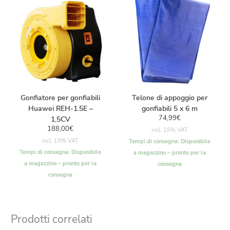
Gonfiatore per gonfiabili
Telone di appoggio per
Huawei REH-1.5E –
gonfiabili 5 x 6 m
74,99
€
1,5CV
188,00
€
incl. 19% VAT
incl. 19% VAT
Tempi di consegna:
Disponibile
Tempi di consegna:
Disponibile
a magazzino – pronto per la
a magazzino – pronto per la
consegna
consegna
Prodotti correlati