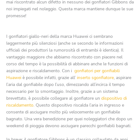
mai riscontrato alcun difetto in nessuno dei gonfiatori Gibbons da
noi impiegati nel noleggio. Questa marca mantiene dunque le sue
promesse!
I gonfiatori giallo-neri della marca Huawei ci sembrano
leggermente più silenziosi (anche se secondo le informazioni
ufficiali dei produttori la rumorosità di entrambi è identica). Il
vantaggio maggiore che abbiamo riscontrato con piacere nel
corso del tempo è la possibilità di abbinare anche le funzioni di
aspirazione e riscaldamento. Con i
gonfiatori per gonfiabili
Huawei
è possibile infatti, grazie all’
inserto sgonfiatore
, aspirare
l’aria dal gonfiabile dopo l’uso, dimezzando all’incirca il tempo
necessario per lo smontaggio. Inoltre, grazie a un sistema
brevettato, è possibile collegare al gonfiatore un
dispositivo di
riscaldamento
. Questo dispositivo riscalda l’aria in ingresso e
consente di asciugare molto più velocemente un gonfiabile
bagnato. Una vera benedizione per quei noleggiatori che dopo un
weekend di pioggia devono asciugare parecchi gonfiabili bagnati.
In breve: il gonfiatore Gibbons è un classico collaudato da anni,