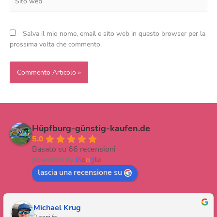
web
Salva il mio nome, email e sito web in questo browser per la
prossima volta che commento.
Hüpfburg-günstig-kaufen.de
5.0
Basato su 66 recensioni
powered by
G
o
o
g
l
e
lascia una recensione su
Michael Krug