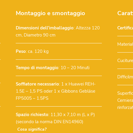
Montaggio e smontaggio
Carat
Dimensioni dell’imballaggio
: Altezza 120
Certifi
cm, Diametro 90 cm
Materia
Peso
: ca. 120 kg
Cuciture
Tempo di montaggio
: 10 – 20 Minuti
Diffici
Soffiatore necessario
:
1 x Huawei REH-
1.5E – 1,5 PS
oder
1 x Gibbons Gebläse
Superfic
FP5005 – 1.5PS
Cerniera
rinforzat
Spazio richiesto
: 11,30 x 7,10 m (L x P)
(secondo la norma DIN EN14960)
Cosa significa?