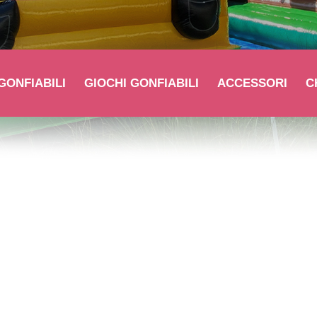
GONFIABILI
GIOCHI GONFIABILI
ACCESSORI
C
Scivolo Gonfiabile Autopompa