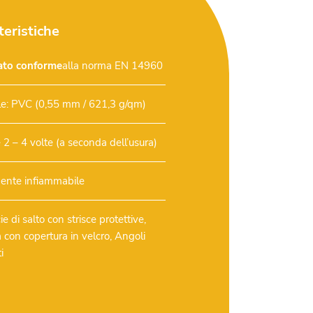
teristiche
cato conforme
alla norma EN 14960
le: PVC (0,55 mm / 621,3 g/qm)
 2 – 4 volte (a seconda dell’usura)
lmente infiammabile
ie di salto con strisce protettive,
 con copertura in velcro, Angoli
i