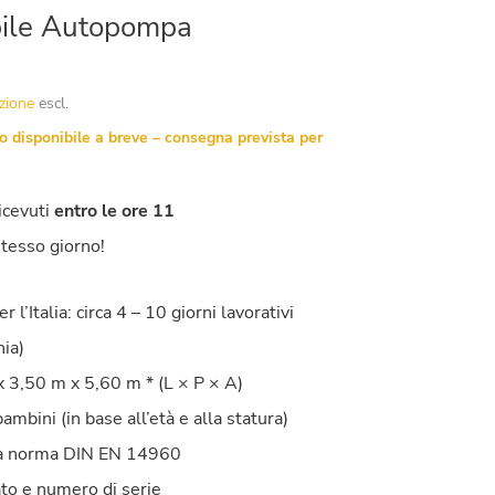
bile Autopompa
izione
escl.
o disponibile a breve – consegna prevista per
icevuti
entro le ore 11
stesso giorno!
’Italia: circa 4 – 10 giorni lavorativi
ia)
3,50 m x 5,60 m * (L × P × A)
mbini (in base all’età e alla statura)
la norma DIN EN 14960
to e numero di serie