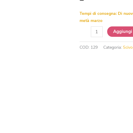
Tempi di consegna:
Di nuov
metà marzo
Scivolo
Aggiungi 
Gonfiabile
Autopompa
COD:
129
Categoria:
Scivo
quantità