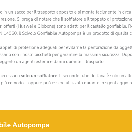
n un sacco per il trasporto apposito e si monta facilmente in circa 10
parazione. Si prega di notare che il soffiatore e il tappeto di protezi
ri offerti (Huawei e Gibbons) sono adatti per il castello gonfiabile. 
 14960, il Scivolo Gonfiabile Autopompa è un prodotto di qualità che
u tappeti di protezione adeguati per evitarne la perforazione da oggett
ssarlo con i nostri picchetti per garantire la massima sicurezza. Dopo 
eggerlo da agenti esterni e danni durante il trasporto.
 necessario
solo un soffiatore
. Il secondo tubo dell’aria è solo un’al
 più comodo – oppure può essere utilizzato durante lo sgonfiaggio per
iabile Autopompa