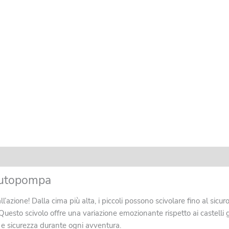
t safety
Recensioni (0)
 Autopompa
ione! Dalla cima più alta, i piccoli possono scivolare fino al sicuro t
uesto scivolo offre una variazione emozionante rispetto ai castelli go
e e sicurezza durante ogni avventura.