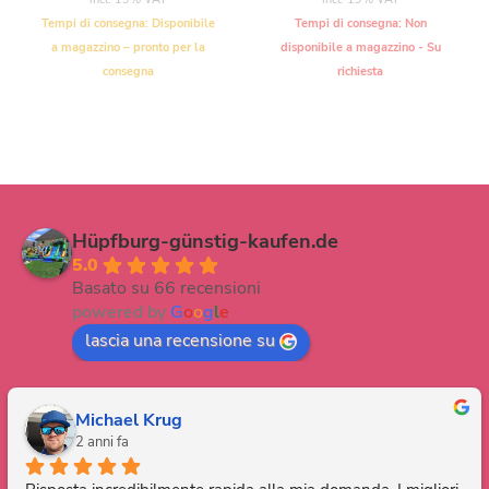
Tempi di consegna:
Disponibile
Tempi di consegna:
Non
a magazzino – pronto per la
disponibile a magazzino - Su
consegna
richiesta
Hüpfburg-günstig-kaufen.de
5.0
Basato su 66 recensioni
powered by
G
o
o
g
l
e
lascia una recensione su
Michael Krug
2 anni fa