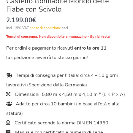
Castello Gonfiabile Mondo delle
Fiabe con Scivolo
2.199,00
€
incl. 19% VAT
spese di spedizione
escl.
Tempi di consegna:
Non disponibile a magazzino - Su richiesta
Per ordini e pagamento ricevuti
entro le ore 11
la spedizione avverrà lo stesso giorno!
Tempi di consegna per l’Italia: circa 4 – 10 giorni
lavorativi (Spedizione dalla Germania)
Dimensioni: 5,80 m x 4,50 m x 4,10 m * (L × P × A)
Adatto per circa 10 bambini (in base all’età e alla
statura)
Certificato secondo la norma DIN EN 14960
Manuale con certificato e numero di serie