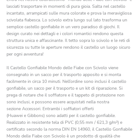
lasciati trasportare in momenti di pura gioia. Salta nel castello
incantato, arrampicati sulle mura colorate e prova la meravigliosa
scivolata fiabesca. Lo scivolo extra lungo sul lato trasforma un
semplice castello gonfiabile in un vero paradiso di giochi. Il
design curato nei dettagli e i colori romantici rendono questa
struttura unica e affascinante. Il tetto sopra lo scivolo e le reti di
sicurezza su tutte le aperture rendono il castello un luogo sicuro
per ogni avventura!
Il Castello Gonfiabile Mondo delle Fiabe con Scivolo viene
consegnato in un sacco per il trasporto apposito e si monta
facilmente in circa 10 minuti. Nell’ordine sono inclusi il castello
gonfiabile, un sacco per il trasporto e un kit di riparazione. Si
prega di notare che il soffiatore e il tappeto di protezione non
sono inclusi, e possono essere acquistati nella nostra
sezione Accessori. Entrambi i soffiatori offerti
(Huawei e Gibbons) sono adatti per il castello gonfiabile.
Realizzato in resistente tela di PVC (0,55 mm / 621,3 g/m²) e
certificato secondo la norma DIN EN 14960, il Castello Gonfiabile
Mondo delle Fiabe con Scivolo è un prodotto di qualità che