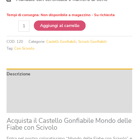
Tempi di consegna:
Non disponibile a magazzino - Su richiesta
Castello
Aggiungi al carrello
Gonfiabile
Mondo
COD:
120
Categorie:
Castelli Gonfiabili
,
Scivoli Gonfiabili
delle
Tag:
Con Scivolo
Fiabe
con
Scivolo
quantità
Descrizione
Informazioni aggiuntive
Product safety
Recensioni (0)
Acquista il Castello Gonfiabile Mondo delle
Fiabe con Scivolo
Entra nel nostro coloratissimo “Mondo delle Fiabe con Scivolo” e