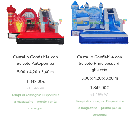
Castello Gonfiabile con
Castello Gonfiabile con
Scivolo Autopompa
Scivolo Principessa di
ghiaccio
5,00 x 4,20 x 3,40 m
5,00 x 4,20 x 3,80 m
1.849,00
€
1.849,00
€
incl. 19% VAT
incl. 19% VAT
Tempi di consegna:
Disponibile
Tempi di consegna:
Disponibile
a magazzino – pronto per la
a magazzino – pronto per la
consegna
consegna