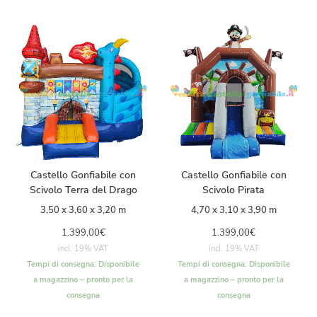
Castello Gonfiabile con
Castello Gonfiabile con
Scivolo Terra del Drago
Scivolo Pirata
3,50 x 3,60 x 3,20 m
4,70 x 3,10 x 3,90 m
1.399,00
€
1.399,00
€
incl. 19% VAT
incl. 19% VAT
Tempi di consegna:
Disponibile
Tempi di consegna:
Disponibile
a magazzino – pronto per la
a magazzino – pronto per la
consegna
consegna