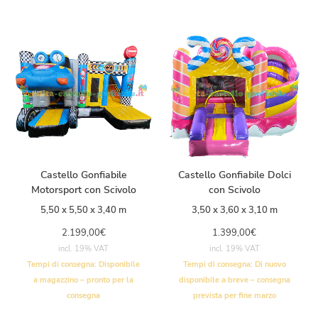
Castello Gonfiabile
Castello Gonfiabile Dolci
Motorsport con Scivolo
con Scivolo
5,50 x 5,50 x 3,40 m
3,50 x 3,60 x 3,10 m
2.199,00
€
1.399,00
€
incl. 19% VAT
incl. 19% VAT
Tempi di consegna:
Disponibile
Tempi di consegna:
Di nuovo
a magazzino – pronto per la
disponibile a breve – consegna
consegna
prevista per fine marzo