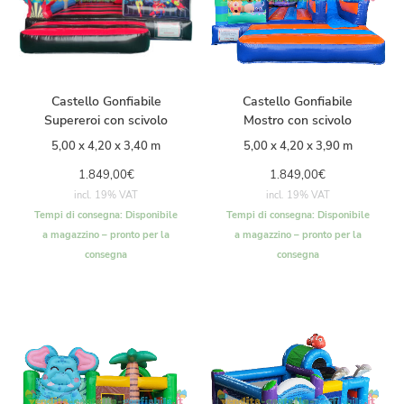
Castello Gonfiabile
Castello Gonfiabile
Supereroi con scivolo
Mostro con scivolo
5,00 x 4,20 x 3,40 m
5,00 x 4,20 x 3,90 m
1.849,00
€
1.849,00
€
incl. 19% VAT
incl. 19% VAT
Tempi di consegna:
Disponibile
Tempi di consegna:
Disponibile
a magazzino – pronto per la
a magazzino – pronto per la
consegna
consegna