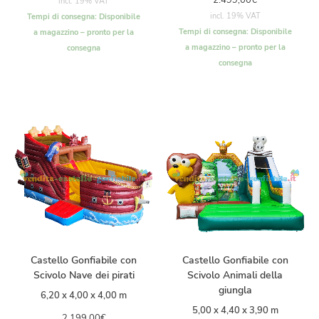
2.499,00
€
incl. 19% VAT
incl. 19% VAT
Tempi di consegna:
Disponibile
Tempi di consegna:
Disponibile
a magazzino – pronto per la
a magazzino – pronto per la
consegna
consegna
Castello Gonfiabile con
Castello Gonfiabile con
Scivolo Nave dei pirati
Scivolo Animali della
giungla
6,20 x 4,00 x 4,00 m
5,00 x 4,40 x 3,90 m
2.199,00
€