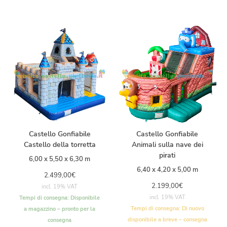
Castello Gonfiabile
Castello Gonfiabile
Castello della torretta
Animali sulla nave dei
pirati
6,00 x 5,50 x 6,30 m
6,40 x 4,20 x 5,00 m
2.499,00
€
2.199,00
€
incl. 19% VAT
incl. 19% VAT
Tempi di consegna:
Disponibile
Tempi di consegna:
Di nuovo
a magazzino – pronto per la
disponibile a breve – consegna
consegna