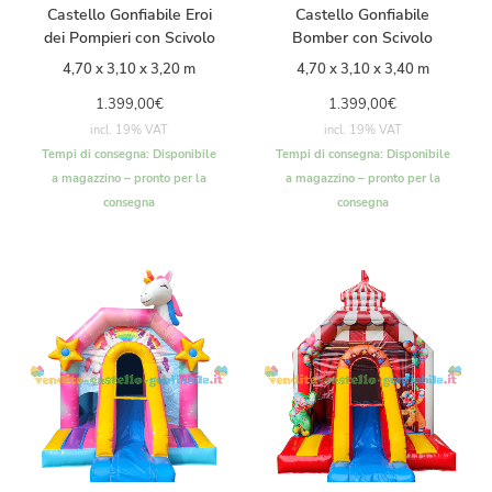
Castello Gonfiabile Eroi
Castello Gonfiabile
dei Pompieri con Scivolo
Bomber con Scivolo
4,70 x 3,10 x 3,20 m
4,70 x 3,10 x 3,40 m
1.399,00
€
1.399,00
€
incl. 19% VAT
incl. 19% VAT
Tempi di consegna:
Disponibile
Tempi di consegna:
Disponibile
a magazzino – pronto per la
a magazzino – pronto per la
consegna
consegna