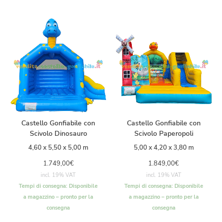
Castello Gonfiabile con
Castello Gonfiabile con
Scivolo Dinosauro
Scivolo Paperopoli
4,60 x 5,50 x 5,00 m
5,00 x 4,20 x 3,80 m
1.749,00
€
1.849,00
€
incl. 19% VAT
incl. 19% VAT
Tempi di consegna:
Disponibile
Tempi di consegna:
Disponibile
a magazzino – pronto per la
a magazzino – pronto per la
consegna
consegna