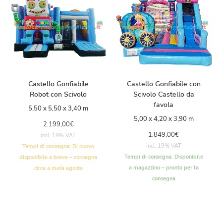
Castello Gonfiabile
Castello Gonfiabile con
Robot con Scivolo
Scivolo Castello da
favola
5,50 x 5,50 x 3,40 m
5,00 x 4,20 x 3,90 m
2.199,00
€
1.849,00
€
incl. 19% VAT
incl. 19% VAT
Tempi di consegna:
Di nuovo
Tempi di consegna:
Disponibile
disponibile a breve – consegna
a magazzino – pronto per la
circa a metà agosto
consegna