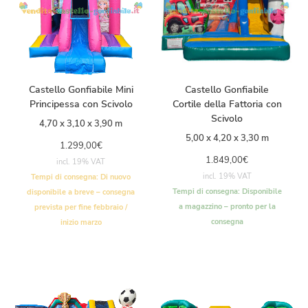
Castello Gonfiabile Mini
Castello Gonfiabile
Principessa con Scivolo
Cortile della Fattoria con
Scivolo
4,70 x 3,10 x 3,90 m
5,00 x 4,20 x 3,30 m
1.299,00
€
1.849,00
€
incl. 19% VAT
incl. 19% VAT
Tempi di consegna:
Di nuovo
Tempi di consegna:
Disponibile
disponibile a breve – consegna
a magazzino – pronto per la
prevista per fine febbraio /
consegna
inizio marzo