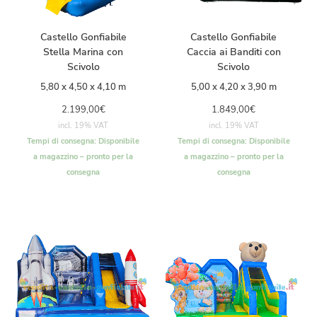
Castello Gonfiabile
Castello Gonfiabile
Stella Marina con
Caccia ai Banditi con
Scivolo
Scivolo
5,80 x 4,50 x 4,10 m
5,00 x 4,20 x 3,90 m
2.199,00
€
1.849,00
€
incl. 19% VAT
incl. 19% VAT
Tempi di consegna:
Disponibile
Tempi di consegna:
Disponibile
a magazzino – pronto per la
a magazzino – pronto per la
consegna
consegna