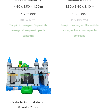
4,60 x 5,50 x 4,90 m
4,50 x 5,60 x 3,40 m
1.749,00
€
1.599,00
€
incl. 19% VAT
incl. 19% VAT
Tempi di consegna:
Disponibile
Tempi di consegna:
Disponibile
a magazzino – pronto per la
a magazzino – pronto per la
consegna
consegna
Castello Gonfiabile con
Scivolo Drago