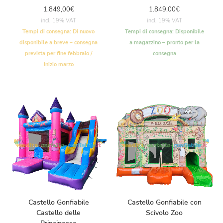
1.849,00
€
1.849,00
€
incl. 19% VAT
incl. 19% VAT
Tempi di consegna:
Di nuovo
Tempi di consegna:
Disponibile
disponibile a breve – consegna
a magazzino – pronto per la
prevista per fine febbraio /
consegna
inizio marzo
Castello Gonfiabile
Castello Gonfiabile con
Castello delle
Scivolo Zoo