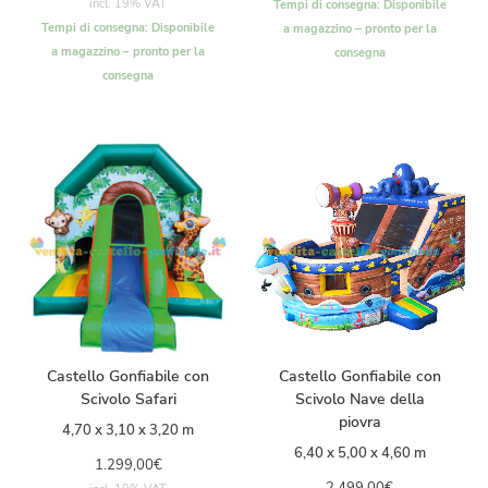
incl. 19% VAT
Tempi di consegna:
Disponibile
Tempi di consegna:
Disponibile
a magazzino – pronto per la
a magazzino – pronto per la
consegna
consegna
Castello Gonfiabile con
Castello Gonfiabile con
Scivolo Safari
Scivolo Nave della
piovra
4,70 x 3,10 x 3,20 m
6,40 x 5,00 x 4,60 m
1.299,00
€