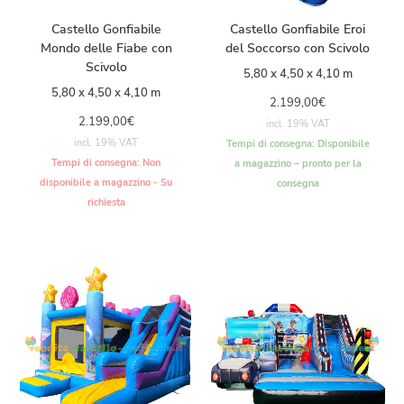
Castello Gonfiabile
Castello Gonfiabile Eroi
Mondo delle Fiabe con
del Soccorso con Scivolo
Scivolo
5,80 x 4,50 x 4,10 m
5,80 x 4,50 x 4,10 m
2.199,00
€
2.199,00
€
incl. 19% VAT
incl. 19% VAT
Tempi di consegna:
Disponibile
Tempi di consegna:
Non
a magazzino – pronto per la
disponibile a magazzino - Su
consegna
richiesta