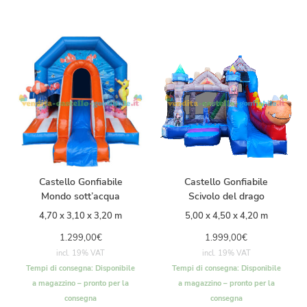
Castello Gonfiabile
Castello Gonfiabile
Mondo sott’acqua
Scivolo del drago
4,70 x 3,10 x 3,20 m
5,00 x 4,50 x 4,20 m
1.299,00
€
1.999,00
€
incl. 19% VAT
incl. 19% VAT
Tempi di consegna:
Disponibile
Tempi di consegna:
Disponibile
a magazzino – pronto per la
a magazzino – pronto per la
consegna
consegna