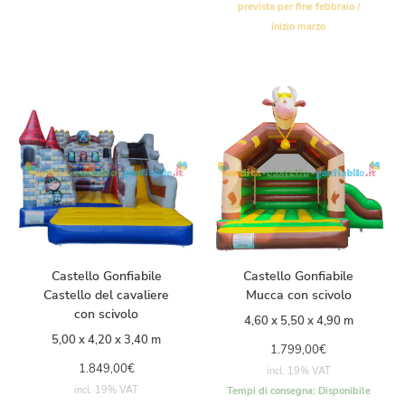
prevista per fine febbraio /
inizio marzo
Castello Gonfiabile
Castello Gonfiabile
Castello del cavaliere
Mucca con scivolo
con scivolo
4,60 x 5,50 x 4,90 m
5,00 x 4,20 x 3,40 m
1.799,00
€
1.849,00
€
incl. 19% VAT
incl. 19% VAT
Tempi di consegna:
Disponibile