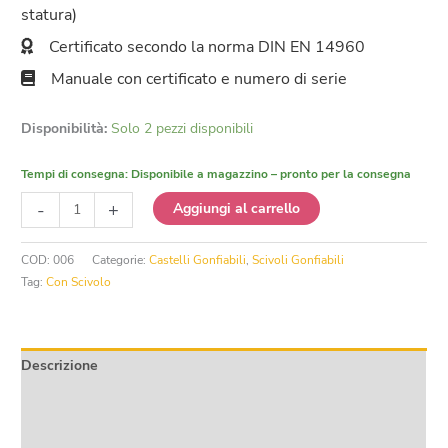
statura)
Certificato secondo la norma DIN EN 14960
Manuale con certificato e numero di serie
Disponibilità:
Solo 2 pezzi disponibili
Tempi di consegna:
Disponibile a magazzino – pronto per la consegna
Castello
-
+
Aggiungi al carrello
Gonfiabile
con
COD:
006
Categorie:
Castelli Gonfiabili
,
Scivoli Gonfiabili
Scivolo
Tag:
Con Scivolo
Drago
quantità
Descrizione
Informazioni aggiuntive
Product safety