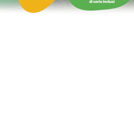
Castello Gonfiabile con Scivolo Drago