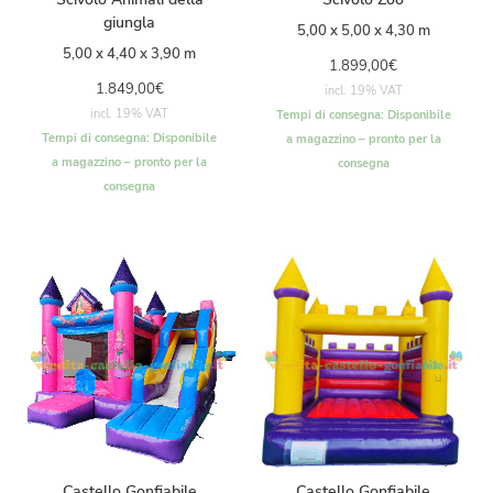
giungla
5,00 x 5,00 x 4,30 m
5,00 x 4,40 x 3,90 m
1.899,00
€
1.849,00
€
incl. 19% VAT
incl. 19% VAT
Tempi di consegna:
Disponibile
Tempi di consegna:
Disponibile
a magazzino – pronto per la
a magazzino – pronto per la
consegna
consegna
Castello Gonfiabile
Castello Gonfiabile