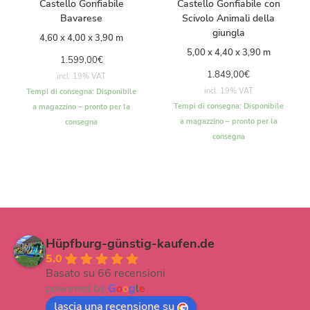
Castello Gonfiabile
Castello Gonfiabile con
Bavarese
Scivolo Animali della
giungla
4,60 x 4,00 x 3,90 m
5,00 x 4,40 x 3,90 m
1.599,00
€
1.849,00
€
incl. 19% VAT
incl. 19% VAT
Tempi di consegna:
Disponibile
Tempi di consegna:
Disponibile
a magazzino – pronto per la
a magazzino – pronto per la
consegna
consegna
Hüpfburg-günstig-kaufen.de
5.0
Basato su 66 recensioni
powered by
G
o
o
g
l
e
lascia una recensione su