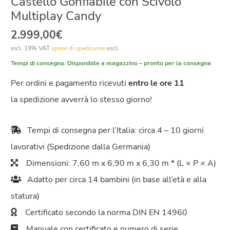
Castello Gonfiabile con Scivolo
Multiplay Candy
2.999,00
€
incl. 19% VAT
spese di spedizione
escl.
Tempi di consegna:
Disponibile a magazzino – pronto per la consegna
Per ordini e pagamento ricevuti
entro le ore 11
la spedizione avverrà lo stesso giorno!
Tempi di consegna per l’Italia: circa 4 – 10 giorni
lavorativi (Spedizione dalla Germania)
Dimensioni: 7,60 m x 6,90 m x 6,30 m * (L × P × A)
Adatto per circa 14 bambini (in base all’età e alla
statura)
Certificato secondo la norma DIN EN 14960
Manuale con certificato e numero di serie