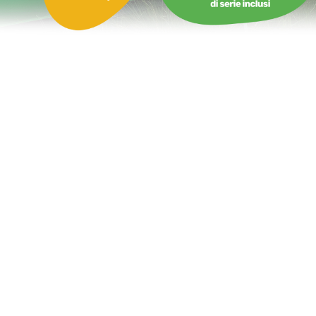
Castello Gonfiabile con Scivolo Multiplay Candy