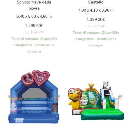
Scivolo Nave della
Castello
piovra
4,80 x 4,10 x 3,90 m
6,40 x 5,00 x 4,60 m
1.399,00
€
2.499,00
€
incl. 19% VAT
incl. 19% VAT
Tempi di consegna:
Disponibile
Tempi di consegna:
Disponibile
a magazzino – pronto per la
a magazzino – pronto per la
consegna
consegna