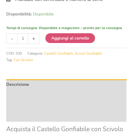
Disponibilità:
Disponibile
Tempi di consegna:
Disponibile a magazzino – pronto per la consegna
Castello
-
+
Aggiungi al carrello
Gonfiabile
con
COD:
030
Categorie:
Castelli Gonfiabili
,
Scivoli Gonfiabili
Scivolo
Tag:
Con Scivolo
Multiplay
Candy
quantità
Descrizione
Informazioni aggiuntive
Product safety
Recensioni (0)
Acquista il Castello Gonfiabile con Scivolo