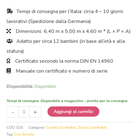
Tempi di consegna per l’Italia: circa 4 – 10 giorni
lavorativi (Spedizione dalla Germania)
Dimensioni: 6,40 m x 5,00 m x 4,60 m * (L × P × A)
Adatto per circa 12 bambini (in base all’età e alla
statura)
Certificato secondo la norma DIN EN 14960
Manuale con certificato e numero di serie
Disponibilità:
Disponibile
Tempi di consegna:
Disponibile a magazzino – pronto per la consegna
Castello
-
+
Aggiungi al carrello
Gonfiabile
con
COD:
020
Categorie:
Castelli Gonfiabili
,
Scivoli Gonfiabili
Scivolo
Tag:
Con Scivolo
Nave