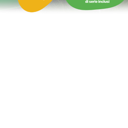
Castello Gonfiabile con Scivolo Nave della piovra