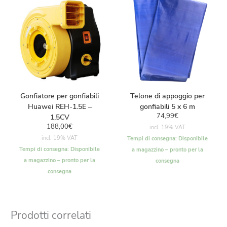
Gonfiatore per gonfiabili
Telone di appoggio per
Huawei REH-1.5E –
gonfiabili 5 x 6 m
74,99
€
1,5CV
188,00
€
incl. 19% VAT
incl. 19% VAT
Tempi di consegna:
Disponibile
Tempi di consegna:
Disponibile
a magazzino – pronto per la
a magazzino – pronto per la
consegna
consegna
Prodotti correlati