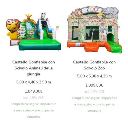
Castello Gonfiabile con
Castello Gonfiabile con
Scivolo Animali della
Scivolo Zoo
giungla
5,00 x 5,00 x 4,30 m
5,00 x 4,40 x 3,90 m
1.899,00
€
1.849,00
€
incl. 19% VAT
incl. 19% VAT
Tempi di consegna:
Disponibile
Tempi di consegna:
Disponibile
a magazzino – pronto per la
a magazzino – pronto per la
consegna
consegna