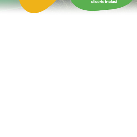
Castello Gonfiabile Scivolo d’acqua Surfista