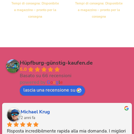
Tempi di consegna:
Disponibile
Tempi di consegna:
Disponibile
a magazzino – pronto per la
a magazzino – pronto per la
consegna
consegna
Hüpfburg-günstig-kaufen.de
5.0
Basato su 66 recensioni
powered by
G
o
o
g
l
e
lascia una recensione su
Michael Krug
2 anni fa
Risposta incredibilmente rapida alla mia domanda. I migliori 