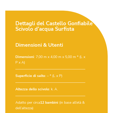
Dettagli del Castello Gonfiabile
Scivolo d’acqua Surfista
Dimensioni & Utenti
Dimensioni
: 7,00 m x 4,00 m x 5,00 m * (L x
P x A)
Superficie di salto
: – * (L x P)
Altezza dello scivolo
: k. A.
Adatto per circa
12 bambini
(in base all’età &
dell’altezza)