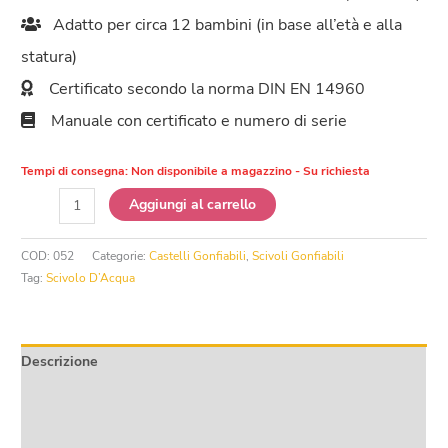
Adatto per circa 12 bambini (in base all’età e alla
statura)
Certificato secondo la norma DIN EN 14960
Manuale con certificato e numero di serie
Tempi di consegna:
Non disponibile a magazzino - Su richiesta
Castello
Aggiungi al carrello
Gonfiabile
Scivolo
COD:
052
Categorie:
Castelli Gonfiabili
,
Scivoli Gonfiabili
d'acqua
Tag:
Scivolo D’Acqua
Surfista
quantità
Descrizione
Informazioni aggiuntive
Product safety