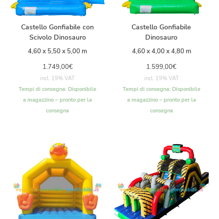
Castello Gonfiabile con
Castello Gonfiabile
Scivolo Dinosauro
Dinosauro
4,60 x 5,50 x 5,00 m
4,60 x 4,00 x 4,80 m
1.749,00
€
1.599,00
€
incl. 19% VAT
incl. 19% VAT
Tempi di consegna:
Disponibile
Tempi di consegna:
Disponibile
a magazzino – pronto per la
a magazzino – pronto per la
consegna
consegna