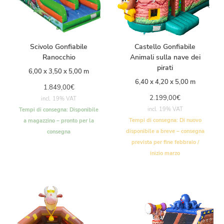
Scivolo Gonfiabile
Castello Gonfiabile
Ranocchio
Animali sulla nave dei
pirati
6,00 x 3,50 x 5,00 m
6,40 x 4,20 x 5,00 m
1.849,00
€
2.199,00
€
incl. 19% VAT
incl. 19% VAT
Tempi di consegna:
Disponibile
Tempi di consegna:
Di nuovo
a magazzino – pronto per la
disponibile a breve – consegna
consegna
prevista per fine febbraio /
inizio marzo