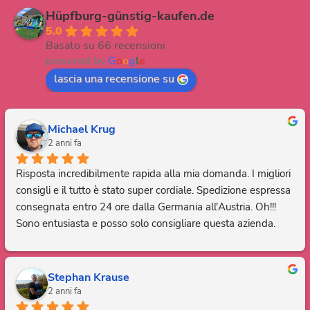
Hüpfburg-günstig-kaufen.de
5.0
Basato su 66 recensioni
powered by
G
o
o
g
l
e
lascia una recensione su
Michael Krug
2 anni fa
Risposta incredibilmente rapida alla mia domanda. I migliori 
consigli e il tutto è stato super cordiale. Spedizione espressa 
consegnata entro 24 ore dalla Germania all'Austria. Oh!!! 
Sono entusiasta e posso solo consigliare questa azienda. 
Grazie, sei fantastico.
Stephan Krause
2 anni fa