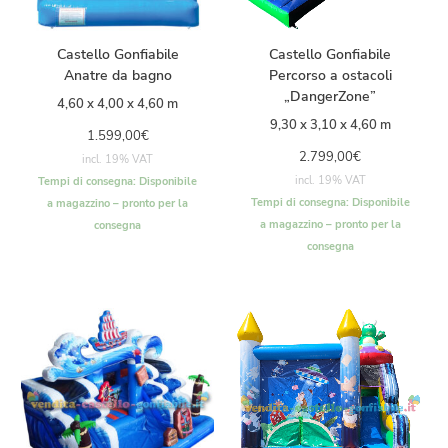
Castello Gonfiabile
Castello Gonfiabile
Anatre da bagno
Percorso a ostacoli
„DangerZone”
4,60 x 4,00 x 4,60 m
9,30 x 3,10 x 4,60 m
1.599,00
€
2.799,00
€
incl. 19% VAT
incl. 19% VAT
Tempi di consegna:
Disponibile
Tempi di consegna:
Disponibile
a magazzino – pronto per la
a magazzino – pronto per la
consegna
consegna