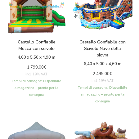
Castello Gonfiabile
Castello Gonfiabile con
Mucca con scivolo
Scivolo Nave della
piovra
4,60 x 5,50 x 4,90 m
6,40 x 5,00 x 4,60 m
1.799,00
€
2.499,00
€
incl. 19% VAT
incl. 19% VAT
Tempi di consegna:
Disponibile
Tempi di consegna:
Disponibile
a magazzino – pronto per la
a magazzino – pronto per la
consegna
consegna