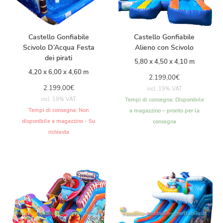
Castello Gonfiabile
Castello Gonfiabile
Scivolo D’Acqua Festa
Alieno con Scivolo
dei pirati
5,80 x 4,50 x 4,10 m
4,20 x 6,00 x 4,60 m
2.199,00
€
2.199,00
€
incl. 19% VAT
incl. 19% VAT
Tempi di consegna:
Disponibile
Tempi di consegna:
Non
a magazzino – pronto per la
disponibile a magazzino - Su
consegna
richiesta