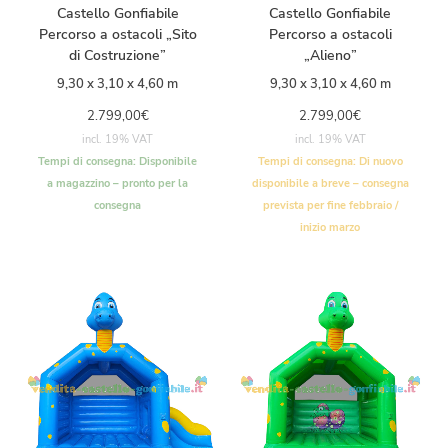
Castello Gonfiabile
Castello Gonfiabile
Percorso a ostacoli „Sito
Percorso a ostacoli
di Costruzione”
„Alieno”
9,30 x 3,10 x 4,60 m
9,30 x 3,10 x 4,60 m
2.799,00
€
2.799,00
€
incl. 19% VAT
incl. 19% VAT
Tempi di consegna:
Disponibile
Tempi di consegna:
Di nuovo
a magazzino – pronto per la
disponibile a breve – consegna
consegna
prevista per fine febbraio /
inizio marzo