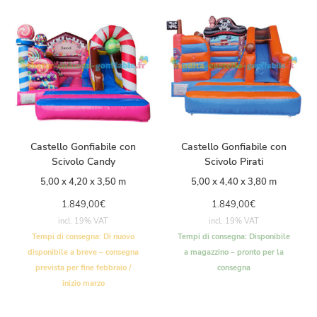
Castello Gonfiabile con
Castello Gonfiabile con
Scivolo Candy
Scivolo Pirati
5,00 x 4,20 x 3,50 m
5,00 x 4,40 x 3,80 m
1.849,00
€
1.849,00
€
incl. 19% VAT
incl. 19% VAT
Tempi di consegna:
Di nuovo
Tempi di consegna:
Disponibile
disponibile a breve – consegna
a magazzino – pronto per la
prevista per fine febbraio /
consegna
inizio marzo