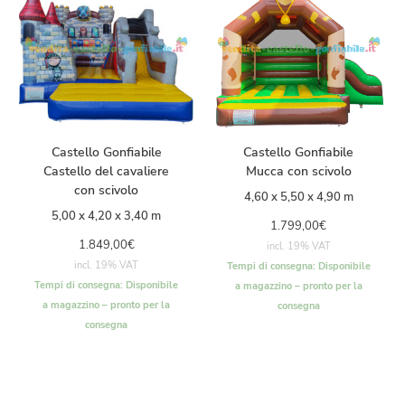
Castello Gonfiabile
Castello Gonfiabile
Castello del cavaliere
Mucca con scivolo
con scivolo
4,60 x 5,50 x 4,90 m
5,00 x 4,20 x 3,40 m
1.799,00
€
1.849,00
€
incl. 19% VAT
incl. 19% VAT
Tempi di consegna:
Disponibile
Tempi di consegna:
Disponibile
a magazzino – pronto per la
a magazzino – pronto per la
consegna
consegna