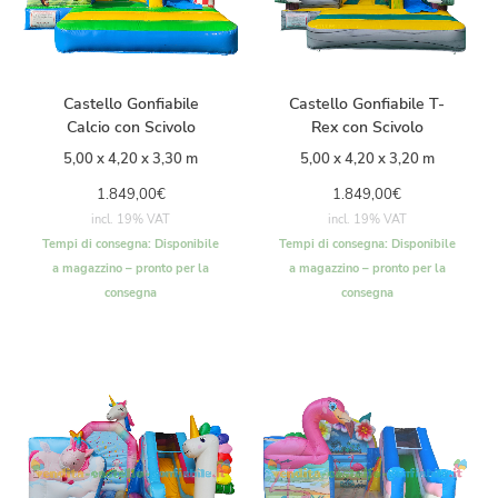
Castello Gonfiabile
Castello Gonfiabile T-
Calcio con Scivolo
Rex con Scivolo
5,00 x 4,20 x 3,30 m
5,00 x 4,20 x 3,20 m
1.849,00
€
1.849,00
€
incl. 19% VAT
incl. 19% VAT
Tempi di consegna:
Disponibile
Tempi di consegna:
Disponibile
a magazzino – pronto per la
a magazzino – pronto per la
consegna
consegna