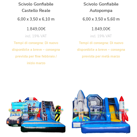
Scivolo Gonfiabile
Scivolo Gonfiabile
Castello Reale
Autopompa
6,00 x 3,50 x 6,10 m
6,00 x 3,50 x 5,60 m
1.849,00
€
1.849,00
€
incl. 19% VAT
incl. 19% VAT
Tempi di consegna:
Di nuovo
Tempi di consegna:
Di nuovo
disponibile a breve – consegna
disponibile a breve – consegna
prevista per fine febbraio /
prevista per metà marzo
inizio marzo