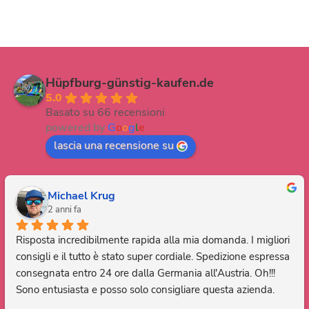
Hüpfburg-günstig-kaufen.de
5.0
Basato su 66 recensioni
powered by
G
o
o
g
l
e
lascia una recensione su
Michael Krug
2 anni fa
Risposta incredibilmente rapida alla mia domanda. I migliori 
consigli e il tutto è stato super cordiale. Spedizione espressa 
consegnata entro 24 ore dalla Germania all'Austria. Oh!!! 
Sono entusiasta e posso solo consigliare questa azienda. 
Grazie, sei fantastico.