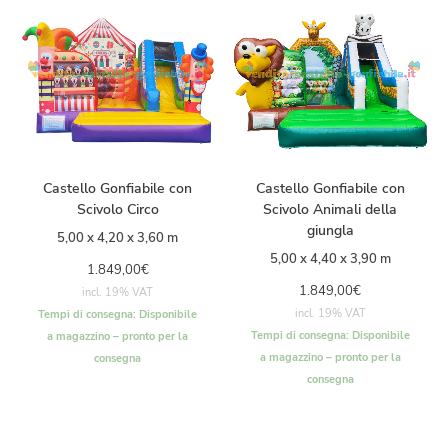
Castello Gonfiabile con
Castello Gonfiabile con
Scivolo Circo
Scivolo Animali della
giungla
5,00 x 4,20 x 3,60 m
5,00 x 4,40 x 3,90 m
1.849,00
€
1.849,00
€
incl. 19% VAT
incl. 19% VAT
Tempi di consegna:
Disponibile
Tempi di consegna:
Disponibile
a magazzino – pronto per la
a magazzino – pronto per la
consegna
consegna