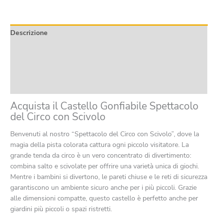
con
Scivolo
quantità
Descrizione
Informazioni aggiuntive
Product safety
Recensioni (0)
Acquista il Castello Gonfiabile Spettacolo
del Circo con Scivolo
Benvenuti al nostro “Spettacolo del Circo con Scivolo”, dove la
magia della pista colorata cattura ogni piccolo visitatore. La
grande tenda da circo è un vero concentrato di divertimento:
combina salto e scivolate per offrire una varietà unica di giochi.
Mentre i bambini si divertono, le pareti chiuse e le reti di sicurezza
garantiscono un ambiente sicuro anche per i più piccoli. Grazie
alle dimensioni compatte, questo castello è perfetto anche per
giardini più piccoli o spazi ristretti.