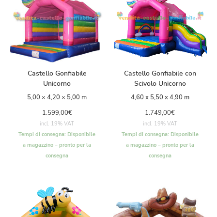
Castello Gonfiabile
Castello Gonfiabile con
Unicorno
Scivolo Unicorno
5,00 × 4,20 × 5,00 m
4,60 x 5,50 x 4,90 m
1.599,00
€
1.749,00
€
incl. 19% VAT
incl. 19% VAT
Tempi di consegna:
Disponibile
Tempi di consegna:
Disponibile
a magazzino – pronto per la
a magazzino – pronto per la
consegna
consegna