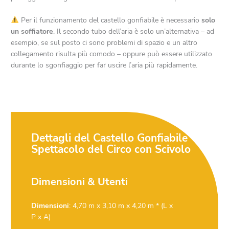
Per il funzionamento del castello gonfiabile è necessario
solo
un soffiatore
. Il secondo tubo dell’aria è solo un’alternativa – ad
esempio, se sul posto ci sono problemi di spazio e un altro
collegamento risulta più comodo – oppure può essere utilizzato
durante lo sgonfiaggio per far uscire l’aria più rapidamente.
Dettagli del Castello Gonfiabile
Spettacolo del Circo con Scivolo
Dimensioni & Utenti
Dimensioni
: 4,70 m x 3,10 m x 4,20 m * (L x
P x A)