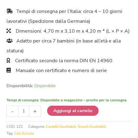
Tempi di consegna per l’Italia: circa 4 – 10 giorni
lavorativi (Spedizione dalla Germania)
Dimensioni: 4,70 m x 3,10 m x 4,20 m * (L × P × A)
Adatto per circa 7 bambini (in base all’età e alla
statura)
Certificato secondo la norma DIN EN 14960
Manuale con certificato e numero di serie
Disponibilità:
Disponibile
Tempi di consegna:
Disponibile a magazzino – pronto per la consegna
Castello
-
+
Aggiungi al carrello
Gonfiabile
Spettacolo
COD:
121
Categorie:
Castelli Gonfiabili
,
Scivoli Gonfiabili
del
Tag:
Con Scivolo
Circo