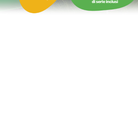
Castello Gonfiabile Spettacolo del Circo con Scivolo