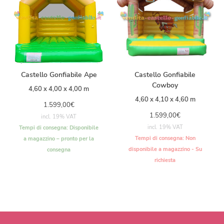
Castello Gonfiabile Ape
Castello Gonfiabile
Cowboy
4,60 x 4,00 x 4,00 m
4,60 x 4,10 x 4,60 m
1.599,00
€
1.599,00
€
incl. 19% VAT
incl. 19% VAT
Tempi di consegna:
Disponibile
Tempi di consegna:
Non
a magazzino – pronto per la
disponibile a magazzino - Su
consegna
richiesta