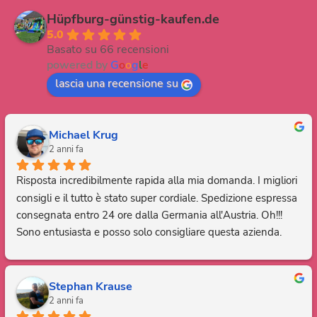
Hüpfburg-günstig-kaufen.de
5.0
Basato su 66 recensioni
powered by
G
o
o
g
l
e
lascia una recensione su
Michael Krug
2 anni fa
Risposta incredibilmente rapida alla mia domanda. I migliori 
consigli e il tutto è stato super cordiale. Spedizione espressa 
consegnata entro 24 ore dalla Germania all'Austria. Oh!!! 
Sono entusiasta e posso solo consigliare questa azienda. 
Grazie, sei fantastico.
Stephan Krause
2 anni fa