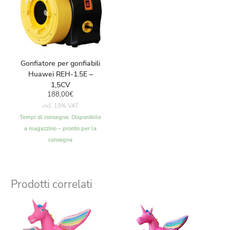
Gonfiatore per gonfiabili
Huawei REH-1.5E –
1,5CV
188,00
€
incl. 19% VAT
Tempi di consegna:
Disponibile
a magazzino – pronto per la
consegna
Prodotti correlati