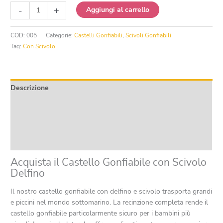
Castello
-
+
Aggiungi al carrello
Gonfiabile
con
COD:
005
Categorie:
Castelli Gonfiabili
,
Scivoli Gonfiabili
Scivolo
Tag:
Con Scivolo
Delfino
quantità
Descrizione
Informazioni aggiuntive
Product safety
Recensioni (0)
Acquista il Castello Gonfiabile con Scivolo
Delfino
Il nostro castello gonfiabile con delfino e scivolo trasporta grandi
e piccini nel mondo sottomarino. La recinzione completa rende il
castello gonfiabile particolarmente sicuro per i bambini più