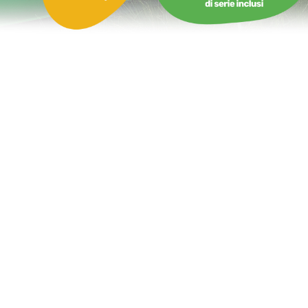
Castello Gonfiabile con Scivolo Delfino