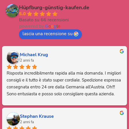
Hüpfburg-günstig-kaufen.de
5.0
Basato su 66 recensioni
powered by
G
o
o
g
l
e
lascia una recensione su
Michael Krug
2 anni fa
Risposta incredibilmente rapida alla mia domanda. I migliori 
consigli e il tutto è stato super cordiale. Spedizione espressa 
consegnata entro 24 ore dalla Germania all'Austria. Oh!!! 
Sono entusiasta e posso solo consigliare questa azienda. 
Grazie, sei fantastico.
Stephan Krause
2 anni fa