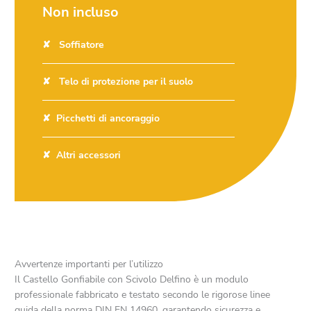
Non incluso
Soffiatore
Telo di protezione per il suolo
Picchetti di ancoraggio
Altri accessori
Avvertenze importanti per l’utilizzo
Il Castello Gonfiabile con Scivolo Delfino è un modulo
professionale fabbricato e testato secondo le rigorose linee
guida della norma DIN EN 14960, garantendo sicurezza e