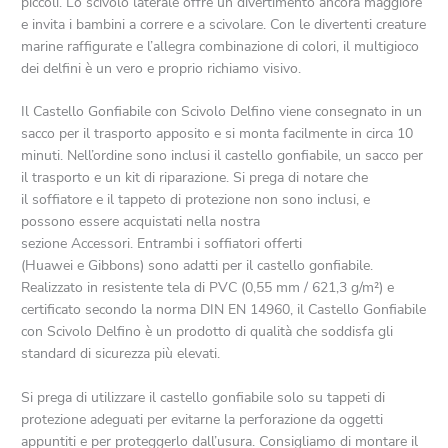
piccoli. Lo scivolo laterale offre un divertimento ancora maggiore
e invita i bambini a correre e a scivolare. Con le divertenti creature
marine raffigurate e l’allegra combinazione di colori, il multigioco
dei delfini è un vero e proprio richiamo visivo.
Il Castello Gonfiabile con Scivolo Delfino viene consegnato in un
sacco per il trasporto apposito e si monta facilmente in circa 10
minuti. Nell’ordine sono inclusi il castello gonfiabile, un sacco per
il trasporto e un kit di riparazione. Si prega di notare che
il soffiatore e il tappeto di protezione non sono inclusi, e
possono essere acquistati nella nostra
sezione Accessori. Entrambi i soffiatori offerti
(Huawei e Gibbons) sono adatti per il castello gonfiabile.
Realizzato in resistente tela di PVC (0,55 mm / 621,3 g/m²) e
certificato secondo la norma DIN EN 14960, il Castello Gonfiabile
con Scivolo Delfino è un prodotto di qualità che soddisfa gli
standard di sicurezza più elevati.
Si prega di utilizzare il castello gonfiabile solo su tappeti di
protezione adeguati per evitarne la perforazione da oggetti
appuntiti e per proteggerlo dall’usura. Consigliamo di montare il