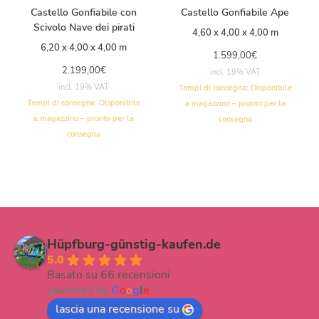
Castello Gonfiabile con
Castello Gonfiabile Ape
Scivolo Nave dei pirati
4,60 x 4,00 x 4,00 m
6,20 x 4,00 x 4,00 m
1.599,00
€
2.199,00
€
incl. 19% VAT
incl. 19% VAT
Tempi di consegna:
Disponibile
Tempi di consegna:
Disponibile
a magazzino – pronto per la
a magazzino – pronto per la
consegna
consegna
Hüpfburg-günstig-kaufen.de
5.0
Basato su 66 recensioni
powered by
G
o
o
g
l
e
lascia una recensione su