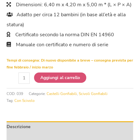
Dimensioni: 6,40 m x 4,20 m x 5,00 m * (L × P × A)
Adatto per circa 12 bambini (in base all’età e alla
statura)
Certificato secondo la norma DIN EN 14960
Manuale con certificato e numero di serie
Tempi di consegna:
Di nuovo disponibile a breve – consegna prevista per
fine febbraio / inizio marzo
Castello
Aggiungi al carrello
Gonfiabile
Animali
COD:
039
Categorie:
Castelli Gonfiabili
,
Scivoli Gonfiabili
sulla
Tag:
Con Scivolo
nave
dei
pirati
quantità
Descrizione
Informazioni aggiuntive