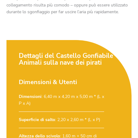
collegamento risulta più comodo – oppure può essere utilizzato
durante lo sgonfiaggio per far uscire l’aria più rapidamente.
Dettagli del Castello Gonfiabile
Animali sulla nave dei pirati
Dimensioni & Utenti
Dimensioni
: 6,40 m x 4,20 m x 5,00 m * (L x
P x A)
Superficie di salto
: 2,20 x 2,60 m * (L x P)
Altezza dello scivolo
: 1,60 m + 50 cm di