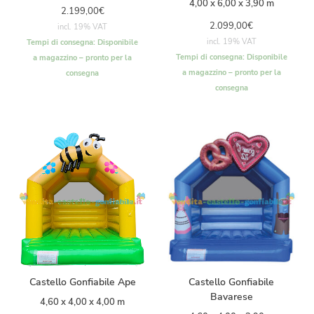
4,00 x 6,00 x 3,90 m
2.199,00
€
2.099,00
€
incl. 19% VAT
incl. 19% VAT
Tempi di consegna:
Disponibile
Tempi di consegna:
Disponibile
a magazzino – pronto per la
a magazzino – pronto per la
consegna
consegna
Castello Gonfiabile Ape
Castello Gonfiabile
Bavarese
4,60 x 4,00 x 4,00 m