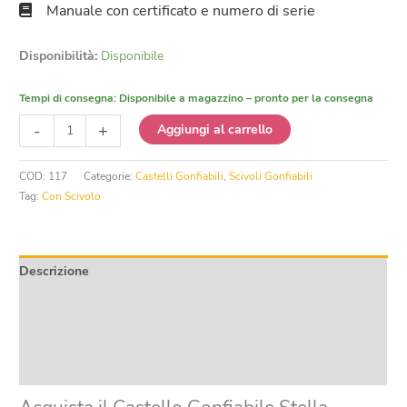
Manuale con certificato e numero di serie
Disponibilità:
Disponibile
Tempi di consegna:
Disponibile a magazzino – pronto per la consegna
Castello
-
+
Aggiungi al carrello
Gonfiabile
Stella
COD:
117
Categorie:
Castelli Gonfiabili
,
Scivoli Gonfiabili
Marina
Tag:
Con Scivolo
con
Scivolo
quantità
Descrizione
Informazioni aggiuntive
Product safety
Recensioni (0)