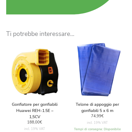
Ti potrebbe interessare…
Gonfiatore per gonfiabili
Telone di appoggio per
Huawei REH-1.5E –
gonfiabili 5 x 6 m
74,99
€
1,5CV
188,00
€
incl. 19% VAT
incl. 19% VAT
Tempi di consegna:
Disponibile