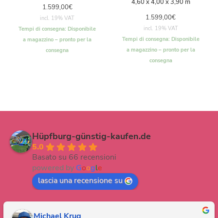
4,60 x 4,00 x 3,90 m
1.599,00
€
1.599,00
€
incl. 19% VAT
incl. 19% VAT
Tempi di consegna:
Disponibile
Tempi di consegna:
Disponibile
a magazzino – pronto per la
a magazzino – pronto per la
consegna
consegna
Hüpfburg-günstig-kaufen.de
5.0
Basato su 66 recensioni
powered by
G
o
o
g
l
e
lascia una recensione su
Michael Krug