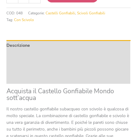
Gonfiabile
Mondo
COD:
048
Categorie:
Castelli Gonfiabili
,
Scivoli Gonfiabili
sott'acqua
Tag:
Con Scivolo
quantità
Descrizione
Informazioni aggiuntive
Product safety
Recensioni (0)
Acquista il Castello Gonfiabile Mondo
sott’acqua
Il nostro castello gonfiabile subacqueo con scivolo è qualcosa di
molto speciale. La combinazione di castello gonfiabile e scivolo è
una vera garanzia di divertimento. E poiché le pareti sono chiuse
su tutto il perimetro, anche i bambini più piccoli possono giocare
e scatenarsi in questo castello gonfiabile. Grazie alle sue