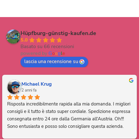
Hüpfburg-günstig-kaufen.de
5.0
Basato su 66 recensioni
powered by
G
o
o
g
l
e
lascia una recensione su
Michael Krug
2 anni fa
Risposta incredibilmente rapida alla mia domanda. I migliori 
consigli e il tutto è stato super cordiale. Spedizione espressa 
consegnata entro 24 ore dalla Germania all'Austria. Oh!!! 
Sono entusiasta e posso solo consigliare questa azienda. 
Grazie, sei fantastico.