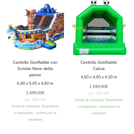
Castello Gonfiabile con
Castello Gonfiabile
Scivolo Nave della
Calcio
piovra
4,60 x 4,00 x 4,20 m
6,40 x 5,00 x 4,60 m
1.599,00
€
2.499,00
€
incl. 19% VAT
incl. 19% VAT
Tempi di consegna:
Disponibile
Tempi di consegna:
Disponibile
a magazzino – pronto per la
a magazzino – pronto per la
consegna
consegna