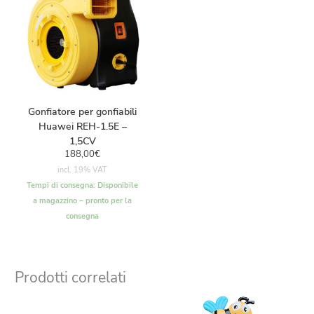
Gonfiatore per gonfiabili
Huawei REH-1.5E –
1,5CV
188,00
€
incl. 19% VAT
Tempi di consegna:
Disponibile
a magazzino – pronto per la
consegna
Prodotti correlati