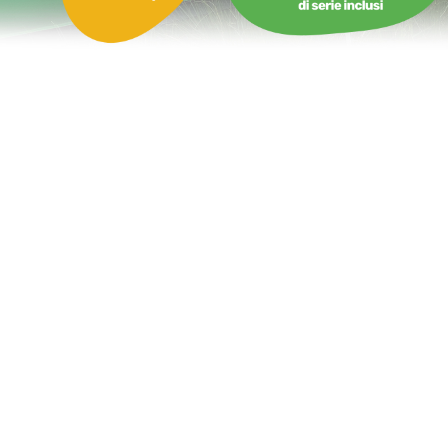
Castello Gonfiabile Mondo sott’acqua