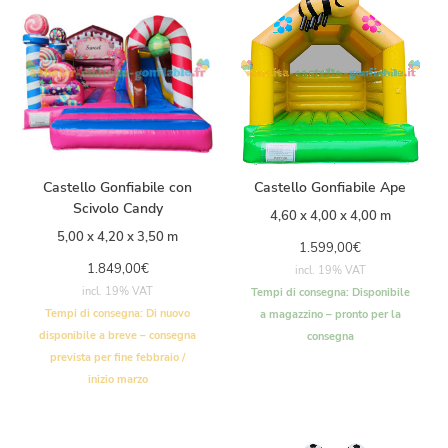
Castello Gonfiabile con
Castello Gonfiabile Ape
Scivolo Candy
4,60 x 4,00 x 4,00 m
5,00 x 4,20 x 3,50 m
1.599,00
€
1.849,00
€
incl. 19% VAT
incl. 19% VAT
Tempi di consegna:
Disponibile
Tempi di consegna:
Di nuovo
a magazzino – pronto per la
disponibile a breve – consegna
consegna
prevista per fine febbraio /
inizio marzo