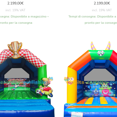
2.199,00
€
2.199,00
€
incl. 19% VAT
incl. 19% VAT
nsegna:
Disponibile a magazzino –
Tempi di consegna:
Disponibile a
ronto per la consegna
pronto per la conseg