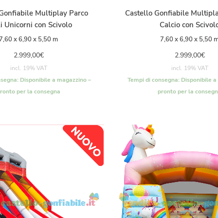
Gonfiabile Multiplay Parco
Castello Gonfiabile Multipla
i Unicorni con Scivolo
Calcio con Scivol
7,60 x 6,90 x 5,50 m
7,60 x 6,90 x 5,50 
2.999,00
€
2.999,00
€
incl. 19% VAT
incl. 19% VAT
nsegna:
Disponibile a magazzino –
Tempi di consegna:
Disponibile a
ronto per la consegna
pronto per la conseg