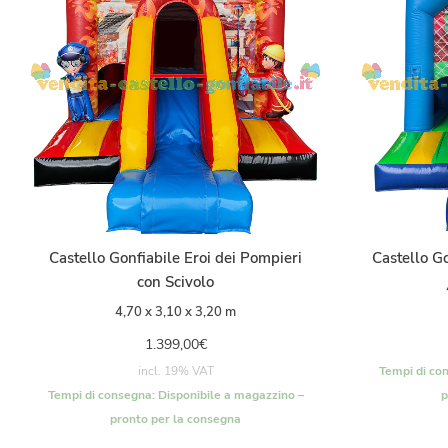
Castello Gonfiabile Eroi dei Pompieri
Castello G
con Scivolo
4,70 x 3,10 x 3,20 m
1.399,00
€
incl. 19% VAT
Tempi di co
Tempi di consegna:
Disponibile a magazzino –
p
pronto per la consegna