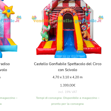
radiso
Castello Gonfiabile Spettacolo del Circo
ivolo
con Scivolo
m
4,70 x 3,10 x 4,20 m
1.399,00
€
incl. 19% VAT
 magazzino –
Tempi di consegna:
Disponibile a magazzino –
na
pronto per la consegna