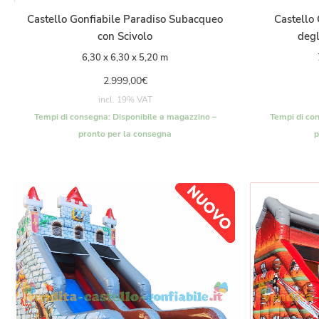
Castello Gonfiabile Paradiso Subacqueo
Castello 
con Scivolo
degl
6,30 x 6,30 x 5,20 m
2.999,00
€
incl. 19% VAT
Tempi di consegna:
Disponibile a magazzino –
Tempi di co
pronto per la consegna
p