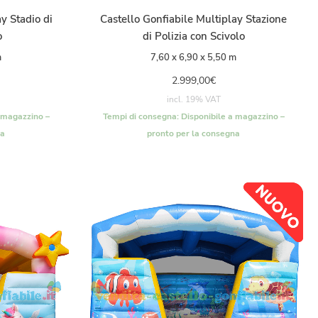
y Stadio di
Castello Gonfiabile Multiplay Stazione
o
di Polizia con Scivolo
m
7,60 x 6,90 x 5,50 m
2.999,00
€
incl. 19% VAT
 magazzino –
Tempi di consegna:
Disponibile a magazzino –
na
pronto per la consegna