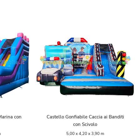
 Marina con
Castello Gonfiabile Caccia ai Banditi
con Scivolo
m
5,00 x 4,20 x 3,90 m