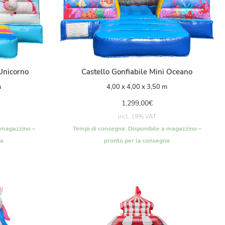
 Unicorno
Castello Gonfiabile Mini Oceano
m
4,00 x 4,00 x 3,50 m
1.299,00
€
incl. 19% VAT
 magazzino –
Tempi di consegna:
Disponibile a magazzino –
na
pronto per la consegna