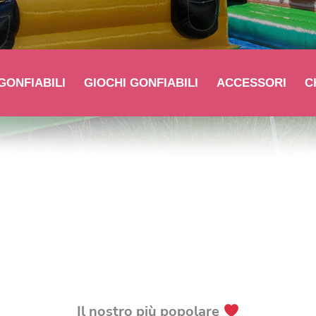
GONFIABILI
GIOCHI GONFIABILI
ACCESSORI
C
Home
Il nostro più popolare