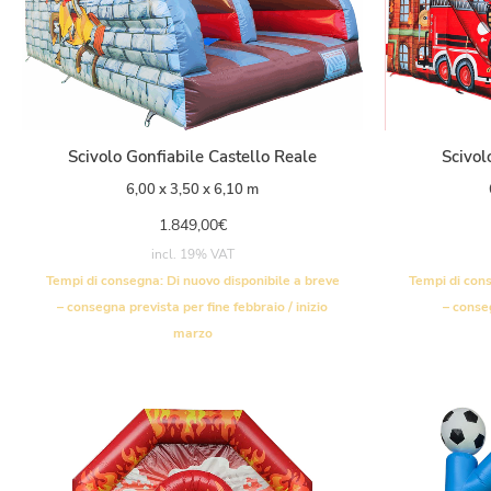
Scivolo Gonfiabile Castello Reale
Scivol
6,00 x 3,50 x 6,10 m
1.849,00
€
incl. 19% VAT
Tempi di consegna:
Di nuovo disponibile a breve
Tempi di con
– consegna prevista per fine febbraio / inizio
– conse
marzo