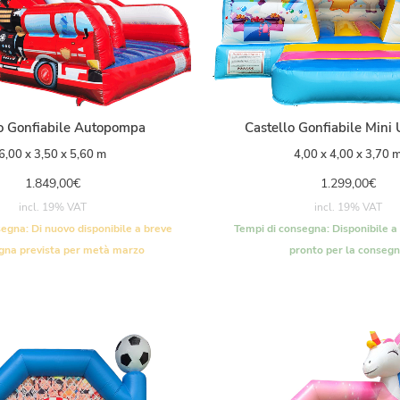
o Gonfiabile Autopompa
Castello Gonfiabile Mini
6,00 x 3,50 x 5,60 m
4,00 x 4,00 x 3,70 
1.849,00
€
1.299,00
€
incl. 19% VAT
incl. 19% VAT
segna:
Di nuovo disponibile a breve
Tempi di consegna:
Disponibile a
gna prevista per metà marzo
pronto per la conseg