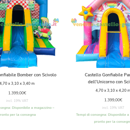
onfiabile Bomber con Scivolo
Castello Gonfiabile Pa
dell’Unicorno con Sc
4,70 x 3,10 x 3,40 m
4,70 x 3,10 x 4,20 
1.399,00
€
1.399,00
€
incl. 19% VAT
nsegna:
Disponibile a magazzino –
incl. 19% VAT
ronto per la consegna
Tempi di consegna:
Disponibile a
pronto per la conseg